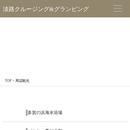
淡路クルージング&グランピング
TOP
>
周辺観光
2023.9.1
多賀の浜海水浴場