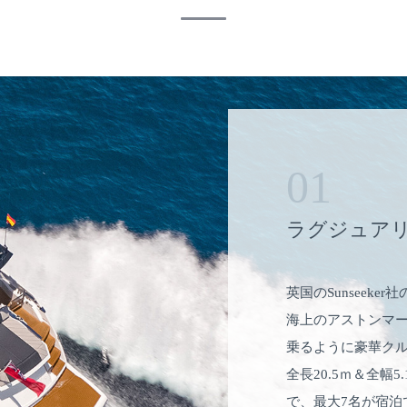
01
ラグジュア
英国のSunseeker社
海上のアストンマ
乗るように豪華ク
全長20.5ｍ＆全
で、最大7名が宿泊