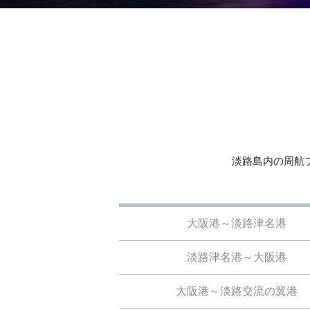
淡路島内の周航
大阪港～淡路津名港
淡路津名港～大阪港
大阪港～淡路交流の翼港