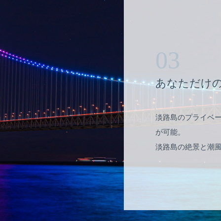
03
あなただけ
淡路島のプライベ
が可能。
淡路島の絶景と潮